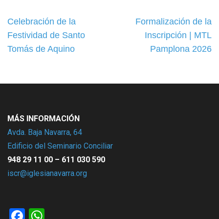
Navegación
Celebración de la
Formalización de la
de
Festividad de Santo
Inscripción | MTL
entradas
Tomás de Aquino
Pamplona 2026
MÁS INFORMACIÓN
Avda. Baja Navarra, 64
Edificio del Seminario Conciliar
948 29 11 00 – 611 030 590
iscr@iglesianavarra.org
Facebook
WhatsApp