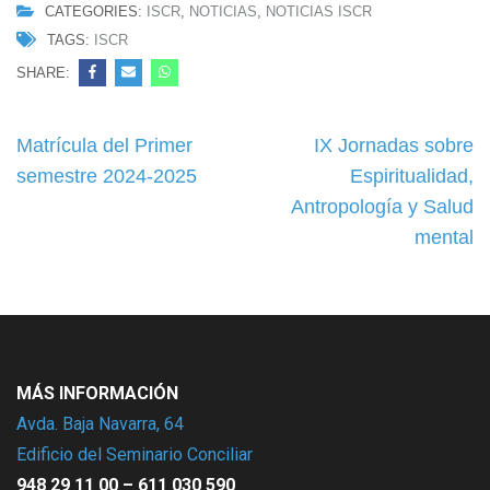
CATEGORIES:
ISCR
,
NOTICIAS
,
NOTICIAS ISCR
TAGS:
ISCR
SHARE:
Navegación
Matrícula del Primer
IX Jornadas sobre
de
semestre 2024-2025
Espiritualidad,
entradas
Antropología y Salud
mental
MÁS INFORMACIÓN
Avda. Baja Navarra, 64
Edificio del Seminario Conciliar
948 29 11 00 – 611 030 590