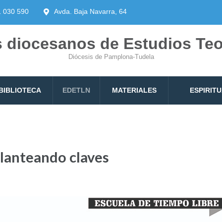
1 030 590
Avda. Baja Navarra, 64
 diocesanos de Estudios Te
Diócesis de Pamplona-Tudela
BIBLIOTECA
EDETLN
MATERIALES
ESPIRIT
 Planteando claves