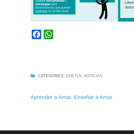
Facebook
WhatsApp
CATEGORIES:
EDETLN
,
NOTICIAS
Navegación
Aprender a Amar, Enseñar a Amar
de
entradas