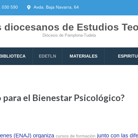
1 030 590
Avda. Baja Navarra, 64
 diocesanos de Estudios Te
Diócesis de Pamplona-Tudela
BIBLIOTECA
EDETLN
MATERIALES
ESPIRIT
 para el Bienestar Psicológico?
venes (ENAJ) organiza
junto con las di
cursos de formación