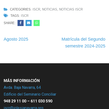
CATEGORIES:
ISCR
,
NOTICIAS
,
NOTICIAS ISCR
TAGS:
ISCR
SHARE:
Navegación
Agosto 2025
Matrícula del Segundo
de
semestre 2024-2025
entradas
MÁS INFORMACIÓN
Avda. Baja Navarra, 64
Edificio del Seminario Conciliar
948 29 11 00 – 611 030 590
iscr@iglesianavarra.org