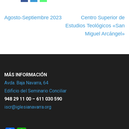
Navegación
Agosto-Septiembre 2023
Centro Superior de
de
Estudios Teológicos «San
entradas
Miguel Arcángel»
MÁS INFORMACIÓN
Avda. Baja Navarra, 64
Edificio del Seminario Conciliar
948 29 11 00 – 611 030 590
iscr@iglesianavarra.org