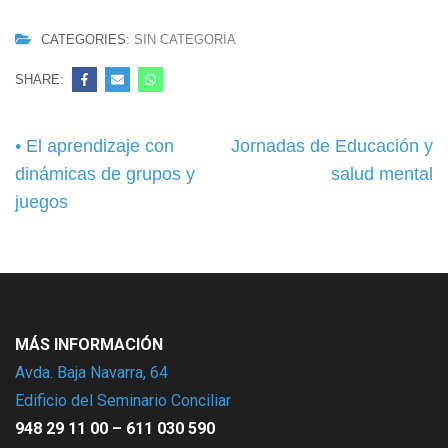
CATEGORIES:
SIN CATEGORÍA
SHARE:
Navegación
• El aprendizaje con
Jornadas de Educación y
de
dinámicas de grupos y
salud mental
entradas
juegos
MÁS INFORMACIÓN
Avda. Baja Navarra, 64
Edificio del Seminario Conciliar
948 29 11 00 – 611 030 590