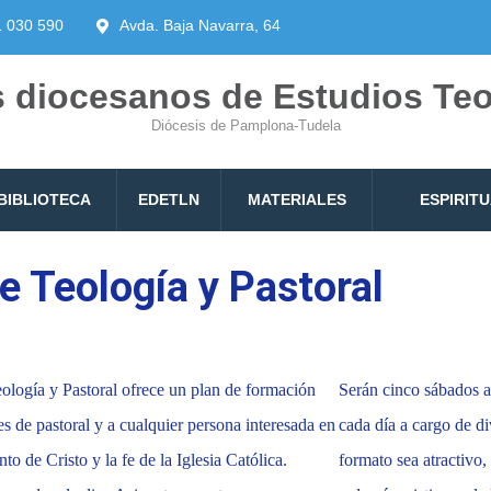
1 030 590
Avda. Baja Navarra, 64
 diocesanos de Estudios Te
Diócesis de Pamplona-Tudela
BIBLIOTECA
EDETLN
MATERIALES
ESPIRIT
e Teología y Pastoral
logía y Pastoral ofrece un plan de formación
Serán cinco sábados a
tes de pastoral y a cualquier persona interesada en
cada día a cargo de d
o de Cristo y la fe de la Iglesia Católica.
formato sea atractivo,