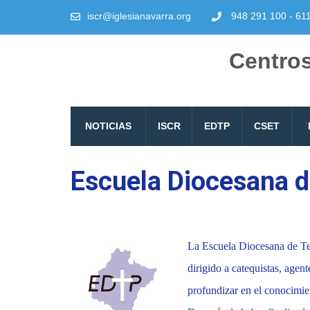
iscr@iglesianavarra.org
948 291 100 - 61
Centros
NOTICIAS
ISCR
EDTP
CSET
Escuela Diocesana d
La Escuela Diocesana de Teo
dirigido a catequistas, agen
profundizar en el conocimient