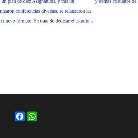
 un plan de diez Asignaturas, y tras un
y demás cristianos de 
nizaron conferencias diversas, se relanzaron las
n nuevo formato. Se trata de dedicar el estudio a
Facebook
WhatsApp