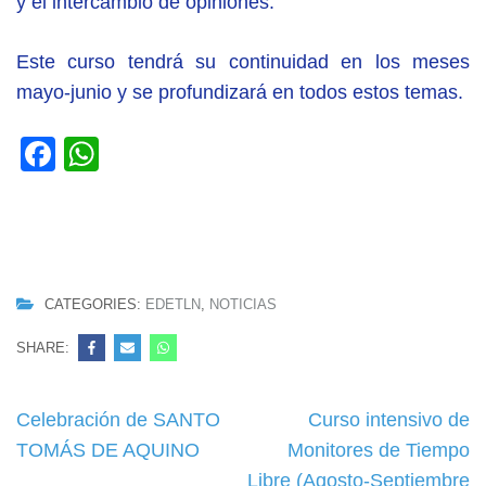
y el intercambio de opiniones.
Este curso tendrá su continuidad en los meses
mayo-junio y se profundizará en todos estos temas.
Facebook
WhatsApp
CATEGORIES:
EDETLN
,
NOTICIAS
SHARE:
Navegación
Celebración de SANTO
Curso intensivo de
de
TOMÁS DE AQUINO
Monitores de Tiempo
entradas
Libre (Agosto-Septiembre