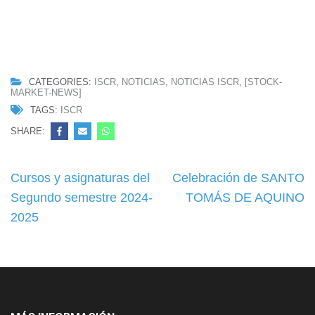
CATEGORIES:
ISCR
,
NOTICIAS
,
NOTICIAS ISCR
,
[STOCK-
MARKET-NEWS]
TAGS:
ISCR
SHARE:
Navegación
Cursos y asignaturas del
Celebración de SANTO
de
Segundo semestre 2024-
TOMÁS DE AQUINO
entradas
2025