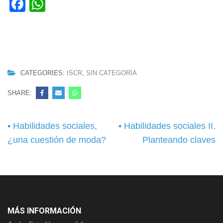
Facebook
WhatsApp
CATEGORIES:
ISCR
,
SIN CATEGORÍA
SHARE:
Navegación
• Habilidades sociales,
• Habilidades sociales II.
de
¿una cuestión de moda?
Planteando claves
entradas
MÁS INFORMACIÓN