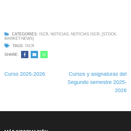
CATEGORIES:
ISCR
,
NOTICIAS
,
NOTICIAS ISCR
,
[STOCK-
MARKET-NEWS]
TAGS:
ISCR
SHARE:
Navegación
Curso 2025-2026
Cursos y asignaturas del
de
Segundo semestre 2025-
entradas
2026