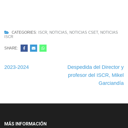
CATEGORIES:
ISCR
,
NOTICIAS
,
NOTICIAS CSET
,
NOTICIAS
ISCR
SHARE:
Navegación
2023-2024
Despedida del Director y
de
profesor del ISCR, Mikel
entradas
Garciandía
MÁS INFORMACIÓN