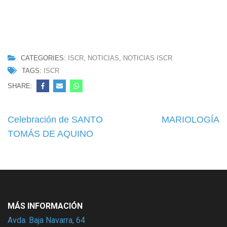
CATEGORIES:
ISCR
,
NOTICIAS
,
NOTICIAS ISCR
TAGS:
ISCR
SHARE:
Navegación
Celebración de SANTO
MARIOLOGÍA
de
TOMÁS DE AQUINO
entradas
MÁS INFORMACIÓN
Avda. Baja Navarra, 64